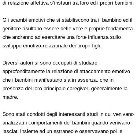
CHI SIAMO
di relazione affettiva s’instauri tra loro ed i propri bambini.
TARIFFARIO
Gli scambi emotivi che si stabiliscono tra il bambino ed il
genitore risultano essere delle vere e proprie fondamenta
ARTICOLI
che andranno ad esercitare una forte influenza sullo
sviluppo emotivo-relazionale dei propri figli.
LIBRI
Diversi autori si sono occupati di studiare
CONVENZIONI
approfonditamente la relazione di attaccamento emotivo
che i bambini manifestano sia in assenza, che in
POSTA
presenza del loro principale caregiver, generalmente la
madre.
LE LETTERE DELLO PSICOLOGO
Sono stati condotti degli interessanti studi in cui venivano
CONTATTACI
analizzati i comportamenti dei bambini quando venivano
lasciati insieme ad un estraneo e osservavano poi le