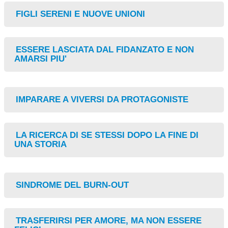
CHI SIAMO
FIGLI SERENI E NUOVE UNIONI
TARIFFARIO
ESSERE LASCIATA DAL FIDANZATO E NON
ARTICOLI
AMARSI PIU'
LIBRI
IMPARARE A VIVERSI DA PROTAGONISTE
CONVENZIONI
LA RICERCA DI SE STESSI DOPO LA FINE DI
POSTA
UNA STORIA
LE LETTERE DELLO PSICOLOGO
SINDROME DEL BURN-OUT
CONTATTACI
TRASFERIRSI PER AMORE, MA NON ESSERE