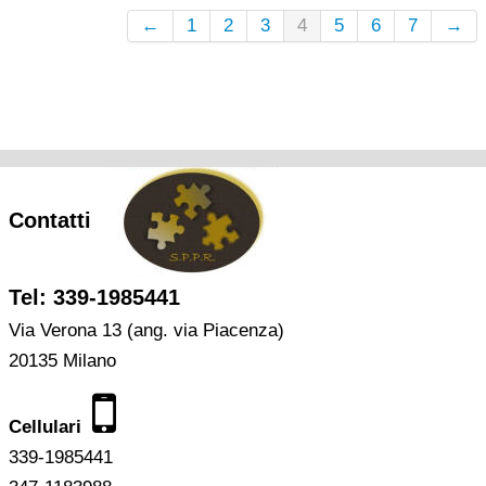
←
1
2
3
4
5
6
7
→
Contatti
Tel: 339-1985441
Via Verona 13 (ang. via Piacenza)
20135 Milano
Cellulari
339-1985441