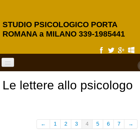
STUDIO PSICOLOGICO PORTA
ROMANA a MILANO 339-1985441
HOME
Le lettere allo psicologo
SERVIZI
PSICOLOGIA SCOLASTICA
←
1
2
3
4
5
6
7
→
PSICOLOGO DI BASE