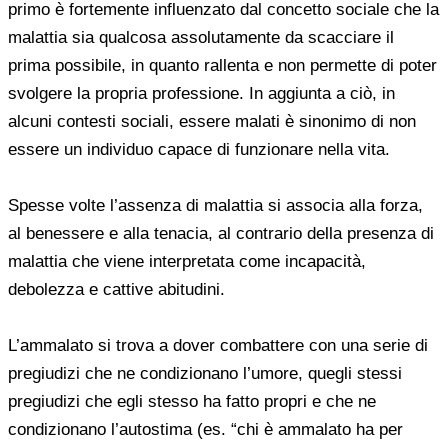
CHI SIAMO
primo è fortemente influenzato dal concetto sociale che la
malattia sia qualcosa assolutamente da scacciare il
TARIFFARIO
prima possibile, in quanto rallenta e non permette di poter
svolgere la propria professione. In aggiunta a ciò, in
ARTICOLI
alcuni contesti sociali, essere malati è sinonimo di non
essere un individuo capace di funzionare nella vita.
LIBRI
Spesse volte l’assenza di malattia si associa alla forza,
CONVENZIONI
al benessere e alla tenacia, al contrario della presenza di
malattia che viene interpretata come incapacità,
POSTA
debolezza e cattive abitudini.
LE LETTERE DELLO PSICOLOGO
L’ammalato si trova a dover combattere con una serie di
pregiudizi che ne condizionano l’umore, quegli stessi
CONTATTACI
pregiudizi che egli stesso ha fatto propri e che ne
condizionano l’autostima (es. “chi è ammalato ha per