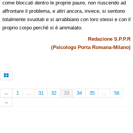
come bloccati dentro le proprie paure, non riuscendo ad
affrontare il problema, e altri ancora, invece, si sentono
totalmente svuotati e si arrabbiano con loro stessi e con il
proprio corpo perché si è ammalato.
Redazione S.P.P.R
(Psicologo Porta Romana-Milano)
←
1
...
31
32
33
34
35
...
56
→