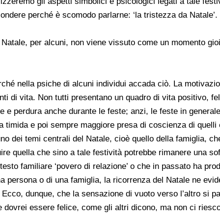
izzeremo gli aspetti simbolici e psicologici legati a tale fest
ondere perché è scomodo parlarne: ‘la tristezza da Natale’.
il Natale, per alcuni, non viene vissuto come un momento 
hé nella psiche di alcuni individui accada ciò. La motivazio
i di vita. Non tutti presentano un quadro di vita positivo, fe
e e perdura anche durante le feste; anzi, le feste in generale,
a timida e poi sempre maggiore presa di coscienza di quelli c
uno dei temi centrali del Natale, cioè quello della famiglia, 
uire quella che sino a tale festività potrebbe rimanere una so
testo familiare ‘povero di relazione’ o che in passato ha prod
a persona o di una famiglia, la ricorrenza del Natale ne evid
à. Ecco, dunque, che la sensazione di vuoto verso l’altro si p
 dovrei essere felice, come gli altri dicono, ma non ci riesco