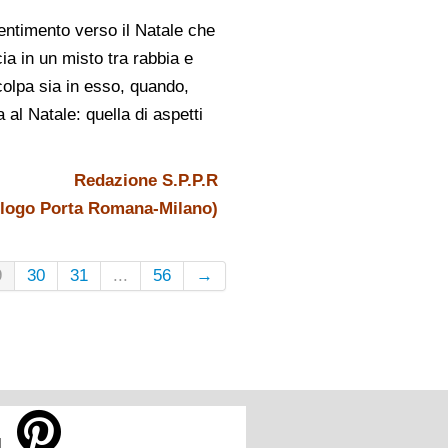
entimento verso il Natale che
ia in un misto tra rabbia e
colpa sia in esso, quando,
al Natale: quella di aspetti
Redazione S.P.P.R
ologo Porta Romana-Milano)
9
30
31
...
56
→
il