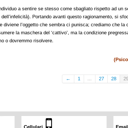
dividuo a sentire se stesso come sbagliato rispetto ad un s
dell’infelicità). Portando avanti questo ragionamento, si sfoc
ale diviene l’oggetto che sembra ci punisca; crediamo che la 
sumere la maschera del ‘cattivo’, ma la condizione pregressa 
mmo o dovremmo risolvere.
(Psic
←
1
...
27
28
2
Cellulari
Ema