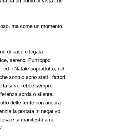
ività da un punto di vista che
gioioso, ma come un momento
ne di base è legata
lice, sereno. Purtroppo
 ed il Natale soprattutto, nel
he sono o sono stati i fattori
che la si vorrebbe sempre
fferenza sorda o silente.
otto delle ferite non ancora
enzia la portata in negativo
alesa e si manifesta a noi
”.